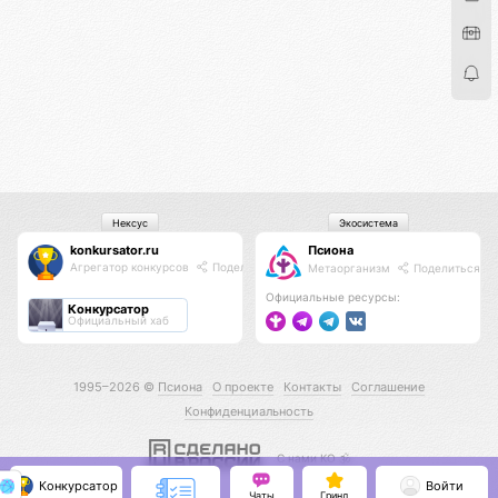
Нексус
Экосистема
konkursator.ru
Псиона
Агрегатор конкурсов
Поделиться
Метаорганизм
Поделиться
Официальные ресурсы:
Конкурсатор
Официальный хаб
1995–2026 ©
Псиона
О проекте
Контакты
Соглашение
Конфиденциальность
С нами КО 🕉️
Конкурсатор
Войти
Чаты
Гринд