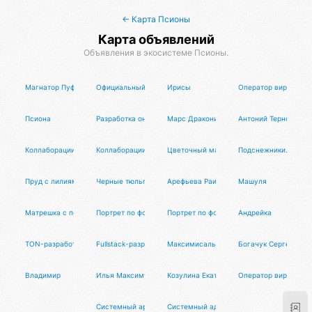
← Карта Псионы
Карта объявлений
Объявления в экосистеме Псионы.
Магнатор Пуфлер
Официальный Пуфлер Радианта
Ирисы
Оператор виртуальн
Псиона
Разработка онлайн-сервисов и систем автоматизации
Марс Драконис
Антоний Терновых
Коллаборации с Омистой
Коллаборации с Тансалтой
Цветочный май.
Подснежники.
Пруд с лилиями
Черные тюльпаны
Арефьева Раиса Дмитриевна
Машуля
Матрешка с портретами по фотографиям людей
Портрет по фотографии на холсте
Портрет по фотографии на бумаге
Андрейка
TON-разработчик
Fullstack-разработчик
Максимисальсианос
Богачук Сергей Ана
Владимир
Илья Максимус
Козулина Екатерина Игоревна
Оператор виртуальн
Системный архитектор
Системный администратор