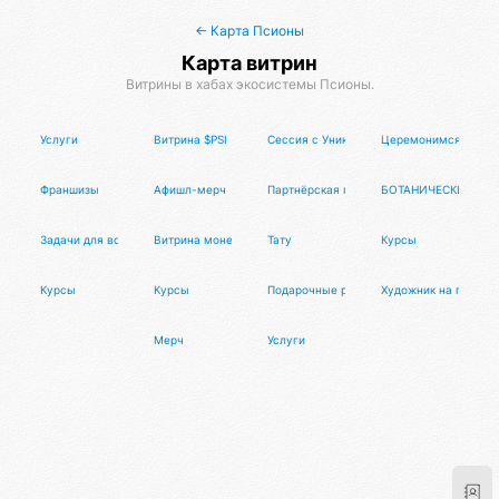
← Карта Псионы
Карта витрин
Витрины в хабах экосистемы Псионы.
Услуги
Витрина $PSI
Сессия с Уникальным Мастером Изобр
Церемонимся с пуэ
Франшизы
Афишл-мерч
Партнёрская программа Афиста Лаб
БОТАНИЧЕСКИЕ СВ
Задачи для волонтеров
Витрина монет
Тату
Курсы
Курсы
Курсы
Подарочные решения
Художник на праздн
Мерч
Услуги