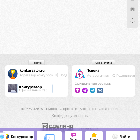
Нексус
Экосистема
konkursator.ru
Псиона
Агрегатор конкурсов
Поделиться
Метаорганизм
Поделиться
Официальные ресурсы:
Конкурсатор
Официальный хаб
1995–2026 ©
Псиона
О проекте
Контакты
Соглашение
Конфиденциальность
С нами КО 🕉️
Конкурсатор
Войти
Чаты
Гринд