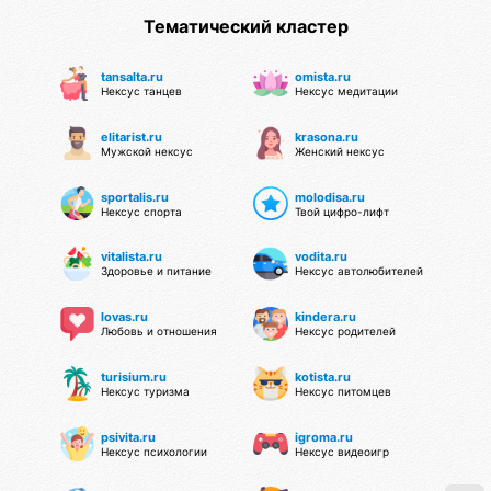
Тематический кластер
tansalta.ru
omista.ru
Нексус танцев
Нексус медитации
elitarist.ru
krasona.ru
Мужской нексус
Женский нексус
sportalis.ru
molodisa.ru
Нексус спорта
Твой цифро-лифт
vitalista.ru
vodita.ru
Здоровье и питание
Нексус автолюбителей
lovas.ru
kindera.ru
Любовь и отношения
Нексус родителей
turisium.ru
kotista.ru
Нексус туризма
Нексус питомцев
psivita.ru
igroma.ru
Нексус психологии
Нексус видеоигр