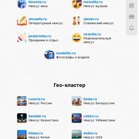
kinomis.ru
melodita.ru
Нексус кино
Нексус музыки
slovasta.ru
slavan.ru
Литературный нексус
Славянский нексус
veselita.ru
podarimba.ru
Развлекательный
Праздники и отдых
нексус
modelito.ru
Фотографы и модели
Гео-кластер
rusona.ru
belas.ru
Нексус России
Нексус Белоруссии
kazatan.ru
uzbes.ru
Нексус Казахстана
Нексус Узбекистана
kitasa.ru
dubis.ru
Нексус Китая
Нексус ОАЭ