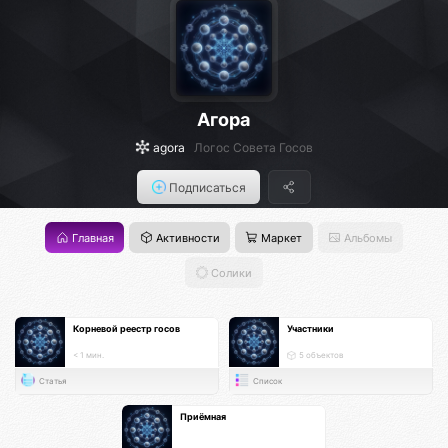
Агора
agora
Логос Совета Госов
Подписаться
Главная
Активности
Маркет
Альбомы
Солики
Корневой реестр госов
Участники
< 1 мин.
5 объектов
Статья
Список
Приёмная