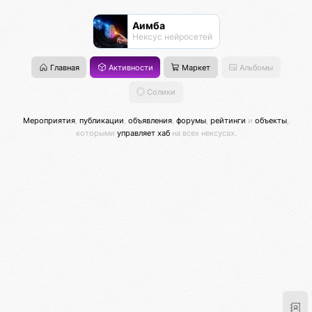
Аимба
Нексус нейросетей
Главная
Активности
Маркет
Альбомы
Солики
Мероприятия
,
публикации
,
объявления
,
форумы
,
рейтинги
и
объекты
,
которыми
управляет хаб
на всех нексусах.