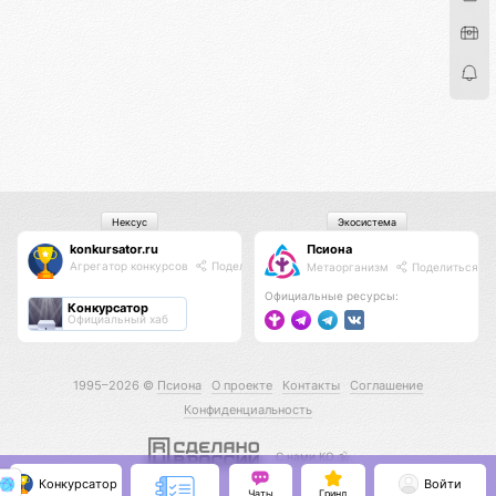
Нексус
Экосистема
konkursator.ru
Псиона
Агрегатор конкурсов
Поделиться
Метаорганизм
Поделиться
Официальные ресурсы:
Конкурсатор
Официальный хаб
1995–2026 ©
Псиона
О проекте
Контакты
Соглашение
Конфиденциальность
С нами КО 🕉️
Конкурсатор
Войти
Чаты
Гринд