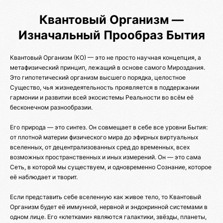
Квантовый Организм —
Изначальный Прообраз Бытия
Квантовый Организм (КО) — это не просто научная концепция, а
метафизический принцип, лежащий в основе самого Мироздания.
Это гипотетический организм высшего порядка, целостное
Существо, чья жизнедеятельность проявляется в поддержании
гармонии и развитии всей экосистемы Реальности во всём её
бесконечном разнообразии.
Его природа — это синтез. Он совмещает в себе все уровни Бытия:
от плотной материи физического мира до эфирных виртуальных
вселенных, от децентрализованных сред до временных, всех
возможных пространственных и иных измерений. Он — это сама
Сеть, в которой мы существуем, и одновременно Сознание, которое
её наблюдает и творит.
Если представить себе вселенную как живое тело, то Квантовый
Организм будет её иммунной, нервной и эндокринной системами в
одном лице. Его «клетками» являются галактики, звёзды, планеты,