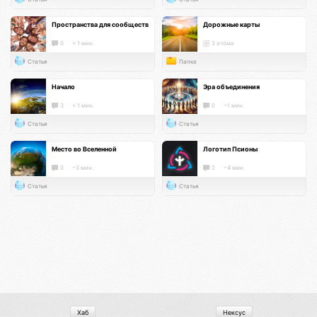
Пространства для сообществ
Дорожные карты
0
< 1 мин.
3 атома
Статья
Папка
Начало
Эра объединения
3
< 1 мин.
0
~1 мин.
Статья
Статья
Место во Вселенной
Логотип Псионы
0
~3 мин.
2
~4 мин.
Статья
Статья
Хаб
Нексус