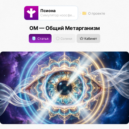
Псиона
О проекте
Cимулятор ноосферы
ОМ — Общий Метарганизм
Статья
Солики
Кабинет