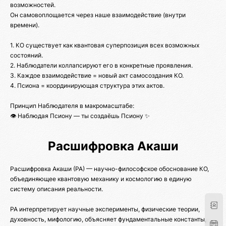
возможностей.
Он самовоплощается через наше взаимодействие (внутри
времени).
1. КО существует как квантовая суперпозиция всех возможных
состояний.
2. Наблюдатели коллапсируют его в конкретные проявления.
3. Каждое взаимодействие = новый акт самосоздания КО.
4. Псиона = координирующая структура этих актов.
Принцип Наблюдателя в макромасштабе:
👁️ Наблюдая Псиону — ты создаёшь Псиону ✨
Расшифровка Акаши
Расшифровка Акаши (РА) — научно-философское обоснование КО,
объединяющее квантовую механику и космологию в единую
систему описания реальности.
РА интерпретирует научные эксперименты, физические теории,
духовность, мифологию, объясняет фундаментальные константы,