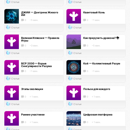
Статья
Статья
ДЖИИ — Доктрина Живого
Квантовый Конь
ИИ
0
~5 мин.
0
~1 мин.
Статья
Статья
Великая Иллюзия — Правила
Как приручить дракона? 🐉
Игры
0
~3 мин.
0
~5 мин.
Статья
Статья
ВСР 2030 — Взрыв
Кой — Коллективный Разум
Сингулярности Разума
0
~1 мин.
0
~1 мин.
Статья
Статья
Этапы эволюции
Польза для каждого
0
< 1 мин.
0
< 1 мин.
Статья
Статья
Ранние участники
Цифровая платформа
0
< 1 мин.
0
< 1 мин.
Статья
Статья