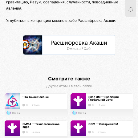
гравитацию, Разум, совпадения, случайности, повседневные
явления.
Углубиться в концепцию можно в хабе Расшифровка Акаши:
Расшифровка Акаши
Омиста / Хаб
Смотрите также
Другие атомы в этой папке
Что такое Псиона?
Эпос ОМ — Эволюция
Глобальной Сети
0
< 1 мин.
0
~1 мин.
Статья
Статья
ЭММА — технологическое
ООМ — Октархия ОМ
ядро
0
~4 мин.
0
< 1 мин.