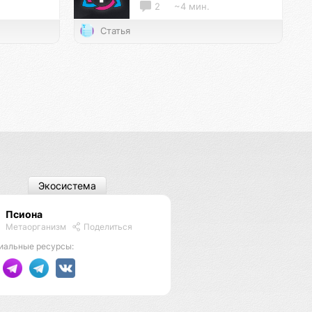
2
~4 мин.
Статья
Экосистема
Псиона
Метаорганизм
Поделиться
иальные ресурсы: