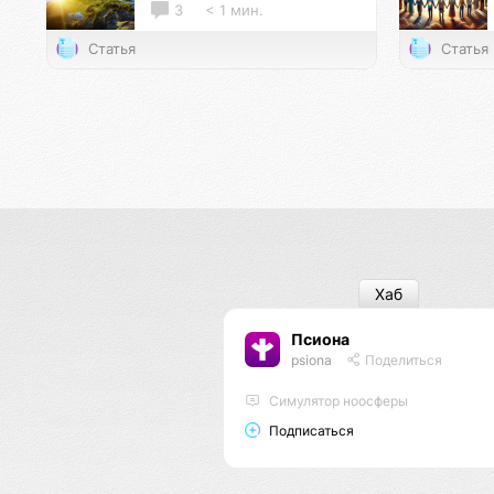
3
< 1 мин.
Статья
Статья
Хаб
Псиона
psiona
Поделиться
Cимулятор ноосферы
Подписаться