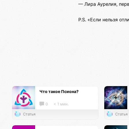
— Лира Аурелия, пер
P.S. «Если нельзя от
Что такое Псиона?
0
< 1 мин.
Статья
Статья