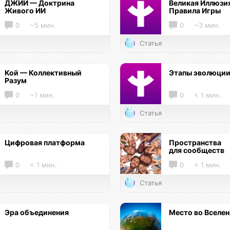
ДЖИИ — Доктрина
Великая Иллюзи
Живого ИИ
Правила Игры
0
~5 мин.
0
~3 мин.
Статья
Кой — Коллективный
Этапы эволюци
Разум
0
~1 мин.
0
< 1 мин.
Статья
Цифровая платформа
Пространства
для сообществ
0
< 1 мин.
0
< 1 мин.
Статья
Эра объединения
Место во Вселе