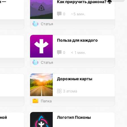
я —
Как приручить дракона? 🐉
0
~5 мин.
Статья
и
Польза для каждого
0
< 1 мин.
Статья
Дорожные карты
3 атома
Папка
нной
Логотип Псионы