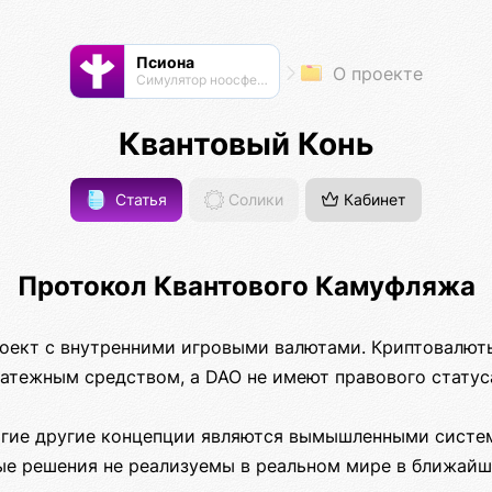
Псиона
О проекте
Cимулятор ноосферы
Квантовый Конь
Статья
Солики
Кабинет
Протокол Квантового Камуфляжа
оект с внутренними игровыми валютами. Криптовалют
латежным средством, а DAO не имеют правового статус
огие другие концепции являются вымышленными систе
ые решения не реализуемы в реальном мире в ближай