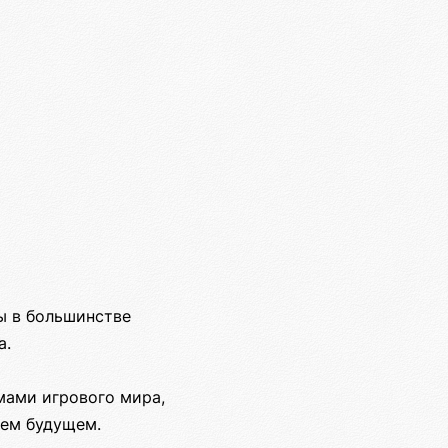
ы в большинстве
а.
мами игрового мира,
шем будущем.