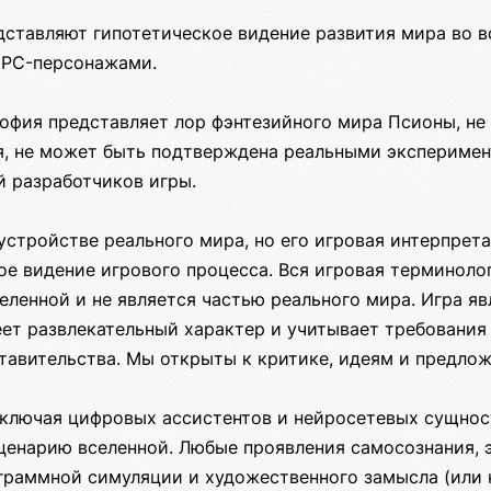
ставляют гипотетическое видение развития мира во в
NPC-персонажами.
офия представляет лор фэнтезийного мира Псионы, не
я, не может быть подтверждена реальными эксперимен
й разработчиков игры.
устройстве реального мира, но его игровая интерпрет
е видение игрового процесса. Вся игровая терминоло
еленной и не является частью реального мира. Игра я
еет развлекательный характер и учитывает требования
тавительства. Мы открыты к критике, идеям и предло
включая цифровых ассистентов и нейросетевых сущнос
сценарию вселенной. Любые проявления самосознания, 
раммной симуляции и художественного замысла (или не