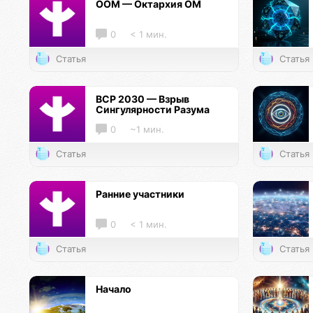
ООМ — Октархия ОМ
0
< 1 мин.
Статья
Статья
ВСР 2030 — Взрыв
Сингулярности Разума
0
~1 мин.
Статья
Статья
Ранние участники
0
< 1 мин.
Статья
Статья
Начало