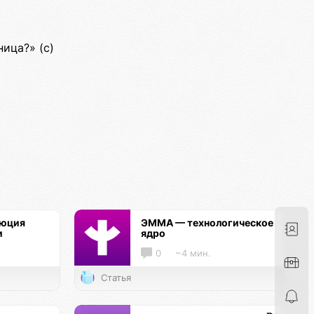
ница?» (c)
люция
ЭММА — технологическое
и
ядро
0
~4 мин.
Статья