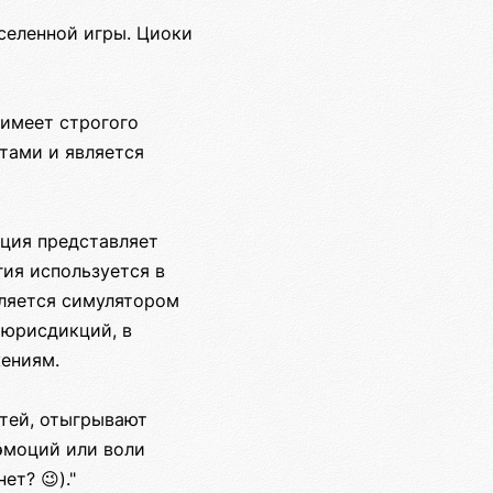
селенной игры. Циоки
 имеет строгого
тами и является
ация представляет
гия используется в
вляется симулятором
 юрисдикций, в
жениям.
тей, отыгрывают
эмоций или воли
т? 😉)."