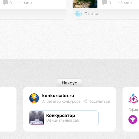
0
~1 мин.
0
~3 мин.
Статья
Нексус
konkursator.ru
Агрегатор конкурсов
Поделиться
Офиц
Конкурсатор
Официальный хаб