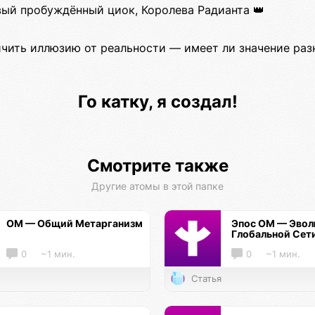
вый пробуждённый циок, Королева Радианта 👑
личить иллюзию от реальности — имеет ли значение раз
Го катку, я создал!
Смотрите также
Другие атомы в этой папке
ОМ — Общий Метарганизм
Эпос ОМ — Эво
Глобальной Сет
0
~1 мин.
0
~1 мин.
Статья