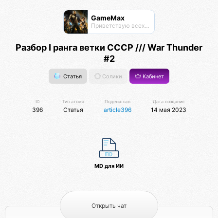
GameMax
Приветствую всех на просторах этого хаба;)
Разбор I ранга ветки СССР /// War Thunder
#2
Статья
Солики
Кабинет
ID
Тип атома
Поделиться
Дата создания
396
Статья
article396
14 мая 2023
MD для ИИ
Открыть чат