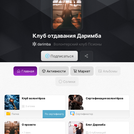
Клуб отдавания Даримба
darimba
Волонтерский клуб Псионы
Подписаться
Главная
Активности
Маркет
Альбомы
Солики
Клуб волонтёров
Сертификация волонтёров
3 атома
Папка
По сертификату
Сертификатор
О проекте
Блог Даримба
< 1 мин.
0 публикаций