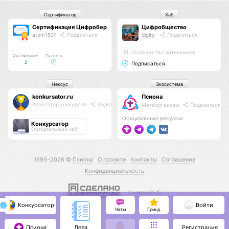
Сертификатор
Хаб
Сертификация Цифроберов
Цифробщество
atom1531
Поделиться
digity
Поделиться
Сообщество айтишников
Сертификации
Получить
2
Подписаться
Нексус
Экосистема
konkursator.ru
Псиона
Агрегатор конкурсов
Поделиться
Метаорганизм
Поделиться
Официальные ресурсы:
Конкурсатор
Официальный хаб
1995–2026 ©
Псиона
О проекте
Контакты
Соглашение
Конфиденциальность
С нами КО 🕉️
Конкурсатор
Войти
Чаты
Гринд
Псиона
Регистрация
Дела