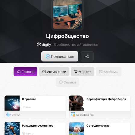
Цифробщество
digity
Сообщество айтишников
Подписаться
Главная
Активности
Маркет
Альбомы
Солики
О проекте
Сертификация Цифроберов
< 1 мин.
Статья
Сертификатор
Раздел для участников
Сотрудничество
1 атом