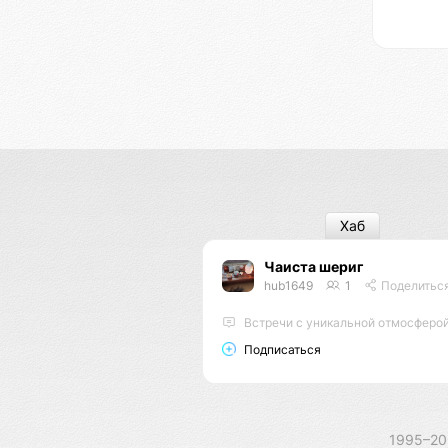
Хаб
Чаиста шериг
hub1649
1
Поделитьс
Встречи с уникальной отмосферой и утончёными аро
Подписаться
1995–2