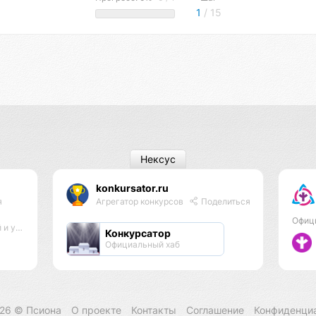
1
/ 15
Нексус
konkursator.ru
я
Агрегатор конкурсов
Поделиться
Офиц
матами
Конкурсатор
Официальный хаб
026 ©
Псиона
О проекте
Контакты
Соглашение
Конфиденци