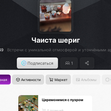
Чаиста шериг
49
Встречи с уникальной отмосферой и утончёными 
Подписаться
1
вная
Активности
Маркет
Альбомы
Церемонимся с пуэром
0 позиций