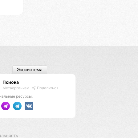
Экосистема
Псиона
Метаорганизм
Поделиться
иальные ресурсы:
альность