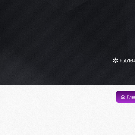
hub16
Гла