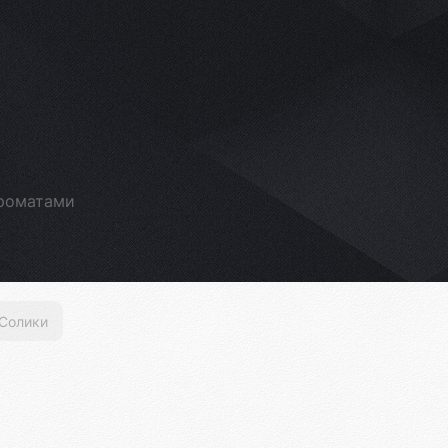
ароматами
Солики