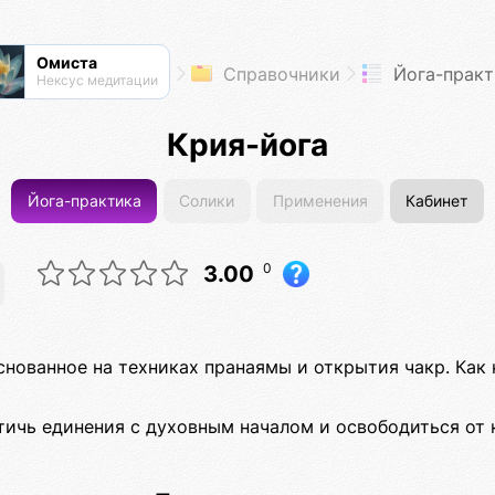
Омиста
Справочники
Йога-практ
Нексус медитации
Крия-йога
Йога-практика
Солики
Применения
Кабинет
0
3.00
снованное на техниках пранаямы и открытия чакр. Как н
тичь единения с духовным началом и освободиться от 