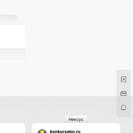
Нексус
konkursator.ru