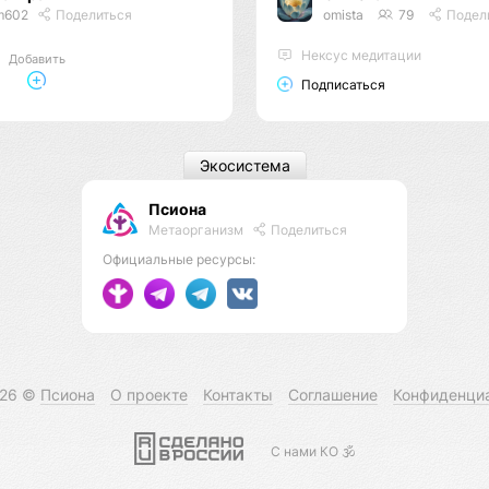
m602
Поделиться
omista
79
Подел
Нексус медитации
Добавить
Подписаться
Экосистема
Псиона
Метаорганизм
Поделиться
Официальные ресурсы:
026 ©
Псиона
О проекте
Контакты
Соглашение
Конфиденци
С нами КО 🕉️