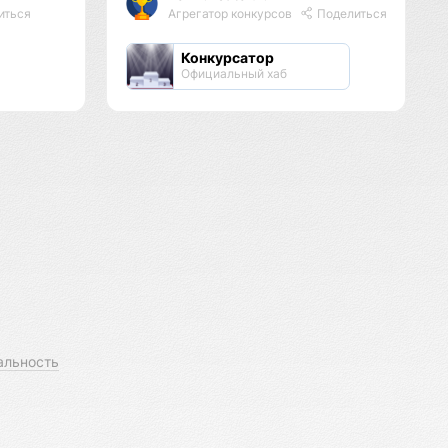
иться
Агрегатор конкурсов
Поделиться
Конкурсатор
Официальный хаб
альность