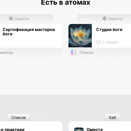
Есть в атомах
Омиста
Омиста
Сертификация мастеров
Студии йоги
йоги
1 объект
икатор
Список
Список
Хаб
га-практики
Омиста