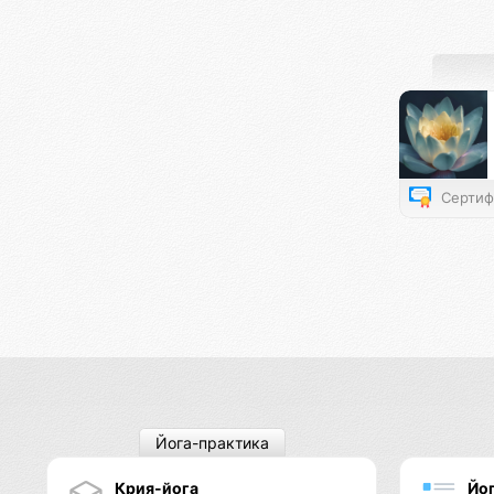
Сертиф
Йога-практика
Крия-йога
Йо