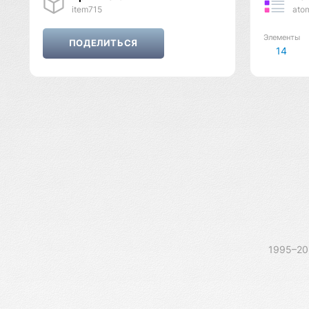
item715
ato
Элементы
14
1995–2