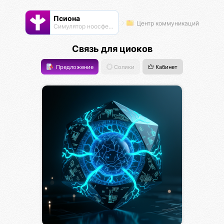
Псиона
Центр коммуникаций
Cимулятор ноосферы
Связь для циоков
Предложение
Солики
Кабинет