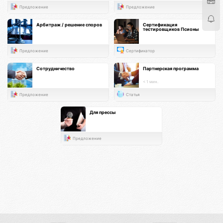
Предложение
Предложение
Арбитраж / решение споров
Сертификация
тестировщиков Псионы
Предложение
Сертификатор
Сотрудничество
Партнерская программа
< 1 мин.
Предложение
Статья
Для прессы
Предложение