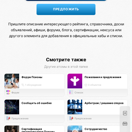
Пришлите описание интересующего рейтинга, справочника, доски
объявлений, афиши, форума, блога, сертификации, нексуса или
другого элемента для добавления в официальные хабы и списки.
Смотрите также
Другие атомы в этой папке
Форум Псионы
Пожелания и предложения
1 обсуждение
0 объектов
Форум
Список
Сообщить об ошибке
Арбитраж / решение споров
Предложение
Предложение
Сертификация
Сотрудничество
тестировщиков Псионы