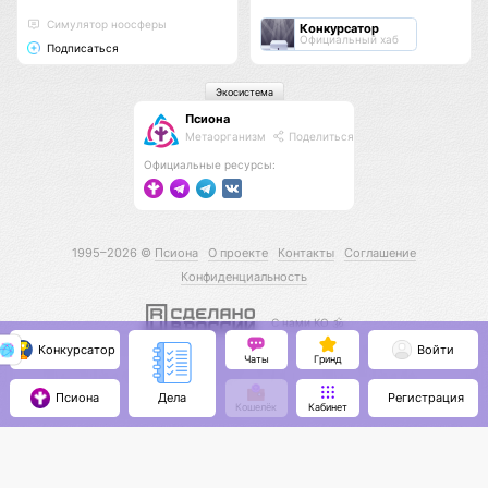
Cимулятор ноосферы
Конкурсатор
Официальный хаб
Подписаться
Экосистема
Псиона
Метаорганизм
Поделиться
Официальные ресурсы:
1995–2026 ©
Псиона
О проекте
Контакты
Соглашение
Конфиденциальность
С нами КО 🕉️
Конкурсатор
Войти
Чаты
Гринд
Псиона
Регистрация
Дела
Кошелёк
Кабинет