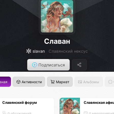
Славан
slavan
Славянский нексус
Подписаться
вная
Активности
Маркет
Альбомы
Славянский форум
Славянская афи
0 обсуждений
0 мероприяти