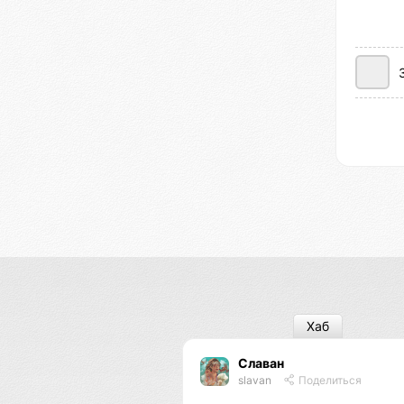
Хаб
Славан
slavan
Поделиться