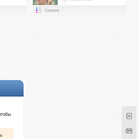
Список
чтобы
х