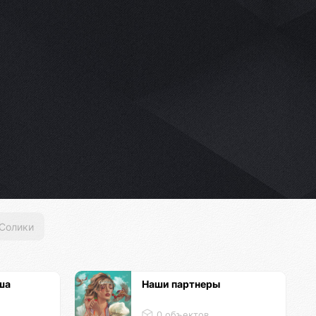
Солики
ша
Наши партнеры
й
0 объектов