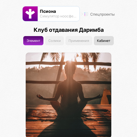
Псиона
Спецпроекты
Cимулятор ноосферы
Клуб отдавания Даримба
Элемент
Солики
Применения
Кабинет