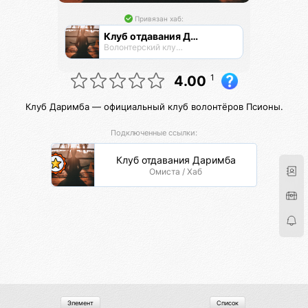
Привязан хаб:
Клуб отдавания Даримба
Волонтерский клуб Псионы
1
4.00
Клуб Даримба — официальный клуб волонтёров Псионы.
Подключенные ссылки:
Клуб отдавания Даримба
Омиста / Хаб
Элемент
Список